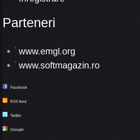
Parteneri
www.emgl.org
www.softmagazin.ro
Facebook
RSS feed
Twitter
iGoogle