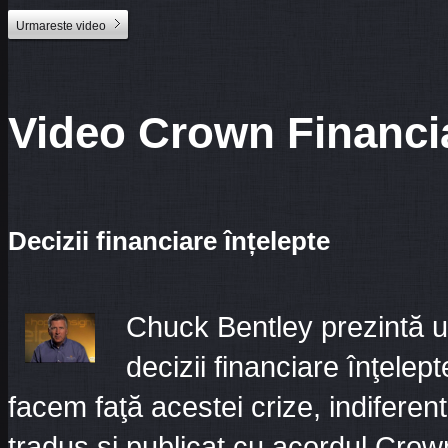
Urmareste video
Video Crown Financia
Decizii financiare înțelepte
Chuck Bentley prezintă un
decizii financiare înţele
facem faţă acestei crize, indiferent
tradus și publicat cu acordul Crow