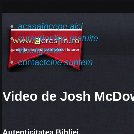
acasa
începe aici
cursuri
online gratuite
video
gratuit
contact
cine suntem
Video de Josh McDow
Autenticitatea Bibliei